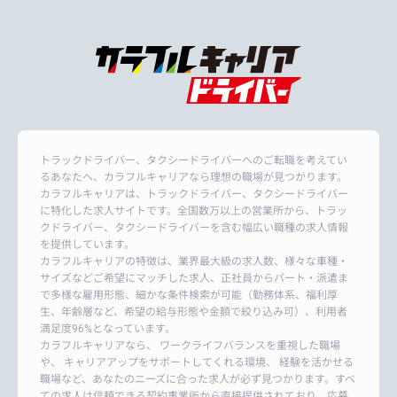
トラックドライバー、タクシードライバーへのご転職を考えてい
るあなたへ、カラフルキャリアなら理想の職場が見つかります。
カラフルキャリアは、トラックドライバー、タクシードライバー
に特化した求人サイトです。全国数万以上の営業所から、トラッ
クドライバー、タクシードライバーを含む幅広い職種の求人情報
を提供しています。
カラフルキャリアの特徴は、業界最大級の求人数、様々な車種・
サイズなどご希望にマッチした求人、正社員からパート・派遣ま
で多様な雇用形態、細かな条件検索が可能（勤務体系、福利厚
生、年齢層など、希望の給与形態や金額で絞り込み可）、利用者
満足度96%となっています。
カラフルキャリアなら、 ワークライフバランスを重視した職場
や、 キャリアアップをサポートしてくれる環境、 経験を活かせる
職場など、あなたのニーズに合った求人が必ず見つかります。すべ
ての求人は信頼できる契約事業所から直接提供されており、応募