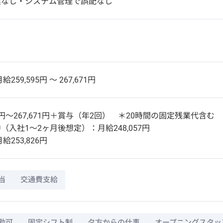
業なし・システム管理で誤配なし
給259,595円 〜 267,671円
95円～267,671円＋賞与（年2回） ＊20時間の固定残業代含む
（入社1～2ヶ月後想定）：月給248,057円
給253,826円
当
交通費支給
勤可
固定シフト制
夕方からの仕事
オープニングスタッ