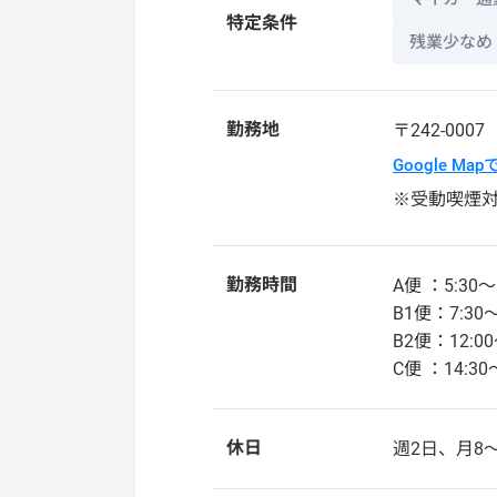
特定条件
残業少なめ
勤務地
〒242-000
Google Ma
※受動喫煙
勤務時間
A便 ：5:30～
B1便：7:30～
B2便：12:00
C便 ：14:30
休日
週2日、月8～