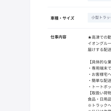
小型トラック
車種・サイズ
仕事内容
★高津での
イオングル
届けする配
【具体的な
・専用端末で
・お客様宅
・簡単な配
・トートボ
【取扱い荷
食品・日用
※トラック