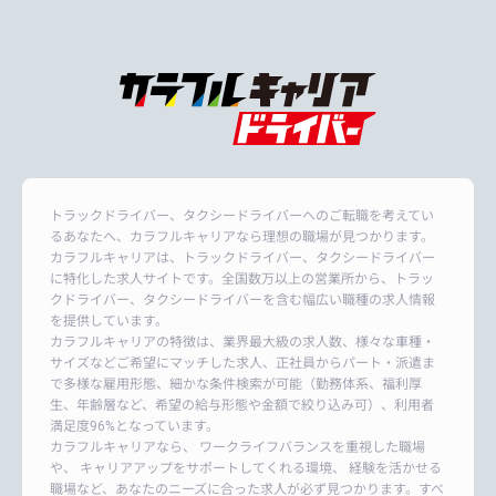
トラックドライバー、タクシードライバーへのご転職を考えてい
るあなたへ、カラフルキャリアなら理想の職場が見つかります。
カラフルキャリアは、トラックドライバー、タクシードライバー
に特化した求人サイトです。全国数万以上の営業所から、トラッ
クドライバー、タクシードライバーを含む幅広い職種の求人情報
を提供しています。
カラフルキャリアの特徴は、業界最大級の求人数、様々な車種・
サイズなどご希望にマッチした求人、正社員からパート・派遣ま
で多様な雇用形態、細かな条件検索が可能（勤務体系、福利厚
生、年齢層など、希望の給与形態や金額で絞り込み可）、利用者
満足度96%となっています。
カラフルキャリアなら、 ワークライフバランスを重視した職場
や、 キャリアアップをサポートしてくれる環境、 経験を活かせる
職場など、あなたのニーズに合った求人が必ず見つかります。すべ