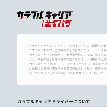
トラックドライバー、タクシードライバーへのご転職を考え
た求人サイトです。全国数万以上の営業所から、トラックド
カラフルキャリアの特徴は、業界最大級の求人数、様々な車
など、希望の給与形態や金額で絞り込み可）、利用者満足度9
カラフルキャリアなら、 ワークライフバランスを重視した
は信頼できる契約事業所から直接提供されており、応募から
株式会社カラフル 有料職業紹介許可番号
（13-ユ-316922）
カラフルキャリアドライバーについて