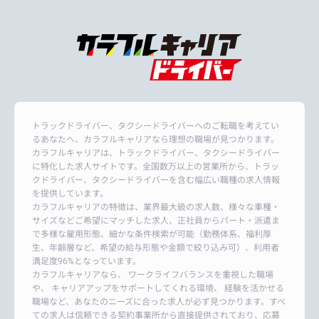
トラックドライバー、タクシードライバーへのご転職を考えてい
るあなたへ、カラフルキャリアなら理想の職場が見つかります。
カラフルキャリアは、トラックドライバー、タクシードライバー
に特化した求人サイトです。全国数万以上の営業所から、トラッ
クドライバー、タクシードライバーを含む幅広い職種の求人情報
を提供しています。
カラフルキャリアの特徴は、業界最大級の求人数、様々な車種・
サイズなどご希望にマッチした求人、正社員からパート・派遣ま
で多様な雇用形態、細かな条件検索が可能（勤務体系、福利厚
生、年齢層など、希望の給与形態や金額で絞り込み可）、利用者
満足度96%となっています。
カラフルキャリアなら、 ワークライフバランスを重視した職場
や、 キャリアアップをサポートしてくれる環境、 経験を活かせる
職場など、あなたのニーズに合った求人が必ず見つかります。すべ
ての求人は信頼できる契約事業所から直接提供されており、応募