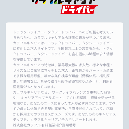
トラックドライバー、タクシードライバーへのご転職を考えてい
るあなたへ、カラフルキャリアなら理想の職場が見つかります。
カラフルキャリアは、トラックドライバー、タクシードライバー
に特化した求人サイトです。全国数万以上の営業所から、トラッ
クドライバー、タクシードライバーを含む幅広い職種の求人情報
を提供しています。
カラフルキャリアの特徴は、業界最大級の求人数、様々な車種・
サイズなどご希望にマッチした求人、正社員からパート・派遣ま
で多様な雇用形態、細かな条件検索が可能（勤務体系、福利厚
生、年齢層など、希望の給与形態や金額で絞り込み可）、利用者
満足度96%となっています。
カラフルキャリアなら、 ワークライフバランスを重視した職場
や、 キャリアアップをサポートしてくれる環境、 経験を活かせる
職場など、あなたのニーズに合った求人が必ず見つかります。すべ
ての求人は信頼できる契約事業所から直接提供されており、応募
から採用までのプロセスがスムーズです。あなたの次のキャリアス
テップを、カラフルキャリアが全力でサポートします。
株式会社カラフル 有料職業紹介許可番号