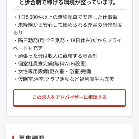
と歩合制で稼げる環境が整っています。
・1日5,000件以上の無線配車で安定した仕事量
・未経験から安心して始められる充実の研修制度
あり
・隔日勤務(月12日乗務・18日休み)だからプライ
ベートも充実
・頑張った分は収入に直結する歩合制
・個室社員寮完備(無料Wi-Fi設置)
・女性専用設備(更衣室・浴室)完備
・仮眠室,浴室,クラブ活動など福利厚生も充実
この求人をアドバイザーに相談する
募集概要