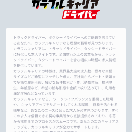
トラックドライバー、タクシードライバーへのご転職を考えてい
るあなたへ、カラフルキャリアなら理想の職場が見つかります。
カラフルキャリアは、トラックドライバー、タクシードライバー
に特化した求人サイトです。全国数万以上の営業所から、トラッ
クドライバー、タクシードライバーを含む幅広い職種の求人情報
を提供しています。
カラフルキャリアの特徴は、業界最大級の求人数、様々な車種・
サイズなどご希望にマッチした求人、正社員からパート・派遣ま
で多様な雇用形態、細かな条件検索が可能（勤務体系、福利厚
生、年齢層など、希望の給与形態や金額で絞り込み可）、利用者
満足度96%となっています。
カラフルキャリアなら、 ワークライフバランスを重視した職場
や、 キャリアアップをサポートしてくれる環境、 経験を活かせる
職場など、あなたのニーズに合った求人が必ず見つかります。すべ
ての求人は信頼できる契約事業所から直接提供されており、応募
から採用までのプロセスがスムーズです。あなたの次のキャリアス
テップを、カラフルキャリアが全力でサポートします。