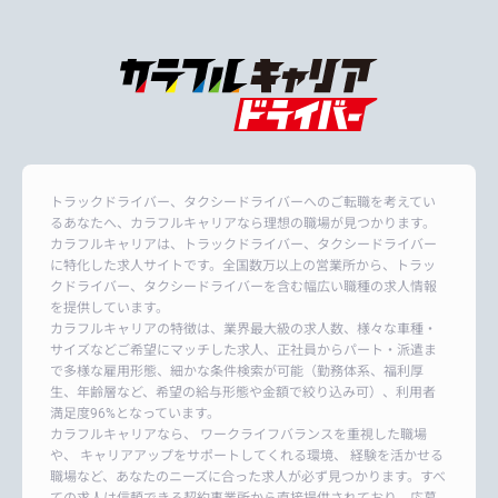
トラックドライバー、タクシードライバーへのご転職を考えてい
るあなたへ、カラフルキャリアなら理想の職場が見つかります。
カラフルキャリアは、トラックドライバー、タクシードライバー
に特化した求人サイトです。全国数万以上の営業所から、トラッ
クドライバー、タクシードライバーを含む幅広い職種の求人情報
を提供しています。
カラフルキャリアの特徴は、業界最大級の求人数、様々な車種・
サイズなどご希望にマッチした求人、正社員からパート・派遣ま
で多様な雇用形態、細かな条件検索が可能（勤務体系、福利厚
生、年齢層など、希望の給与形態や金額で絞り込み可）、利用者
満足度96%となっています。
カラフルキャリアなら、 ワークライフバランスを重視した職場
や、 キャリアアップをサポートしてくれる環境、 経験を活かせる
職場など、あなたのニーズに合った求人が必ず見つかります。すべ
ての求人は信頼できる契約事業所から直接提供されており、応募