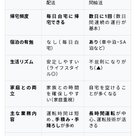
配送
間輸送
帰宅頻度
毎日自宅に帰
数日に1回
（数日
宅できる
間連続の運行が
基本）
宿泊の有無
なし（毎日自
あり
（車中泊・SA
宅）
泊など）
生活リズム
安定しやすい
不規則になりが
（ライフスタイ
ち（▲）
ル◎）
家庭との両
家族との時間
自宅を空けるこ
立
を確保しやす
とが多くなる
い（家庭重視）
主な業務内
運転時間は短
長時間運転
が中
容
め、
手積み・手
心、運転技術が活
降ろし
が多め
きる