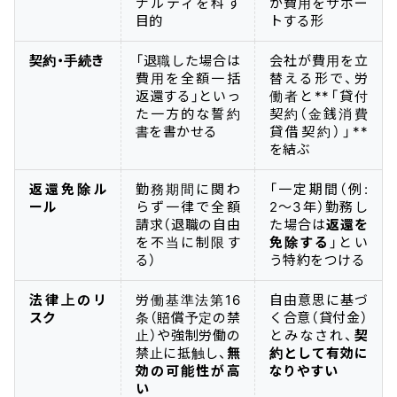
ナルティを科す
が費用をサポー
目的
トする形
契約・手続き
「退職した場合は
会社が費用を立
費用を全額一括
替える形で、労
返還する」といっ
働者と**「貸付
た一方的な誓約
契約（金銭消費
書を書かせる
貸借契約）」**
を結ぶ
返還免除ル
勤務期間に関わ
「一定期間（例:
ール
らず一律で全額
2〜3年）勤務し
請求（退職の自由
た場合は
返還を
を不当に制限す
免除する
」とい
る）
う特約をつける
法律上のリ
労働基準法第16
自由意思に基づ
スク
条（賠償予定の禁
く合意（貸付金）
止）や強制労働の
とみなされ、
契
禁止に抵触し、
無
約として有効に
効の可能性が高
なりやすい
い