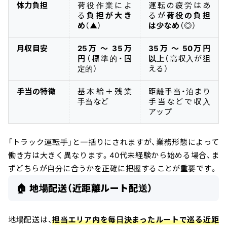
体力負担
荷役作業によ
運転の疲労はあ
る
負担が大き
るが
荷役の負担
め
（▲）
は少なめ
（◎）
月収目安
25万 〜 35万
35万 〜 50万円
円
（標準的・固
以上
（高収入が狙
定的）
える）
手当の特徴
基本給＋残業
距離手当・泊まり
手当など
手当などで収入
アップ
「トラック運転手」と一括りにされますが、業務形態によって
働き方は大きく異なります。40代未経験から始める場合、ま
ずどちらが自分に合うかを正確に把握することが重要です。
🏠 地場配送（近距離ルート配送）
地場配送は、
担当エリア内を毎日決まったルートで巡る近距