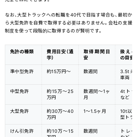
なお、大型トラックへの転職を40代で目指す場合も、最初か
ら大型免許を自費で取得する必要はありません。会社の支援
制度を使って段階的に取得するのが賢明です。
免許の種類
費用目安（通
取得期間目
扱える
学）
安
の目安
準中型免許
約15万円〜
数週間
3.5t
車両
中型免許
約15万〜25
数週間〜1ヶ
4tト
万円
月
など
大型免許
約30万〜40
1〜1.5ヶ月
10t以
万円
型トラ
けん引免許
約10万〜15
数週間
トレー