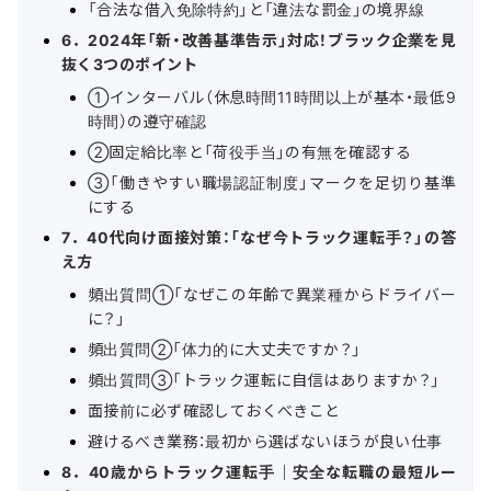
「合法な借入免除特約」と「違法な罰金」の境界線
6．2024年「新・改善基準告示」対応！ブラック企業を見
抜く3つのポイント
①インターバル（休息時間11時間以上が基本・最低9
時間）の遵守確認
②固定給比率と「荷役手当」の有無を確認する
③「働きやすい職場認証制度」マークを足切り基準
にする
7．40代向け面接対策：「なぜ今トラック運転手？」の答
え方
頻出質問①「なぜこの年齢で異業種からドライバー
に？」
頻出質問②「体力的に大丈夫ですか？」
頻出質問③「トラック運転に自信はありますか？」
面接前に必ず確認しておくべきこと
避けるべき業務：最初から選ばないほうが良い仕事
8．40歳からトラック運転手｜安全な転職の最短ルー