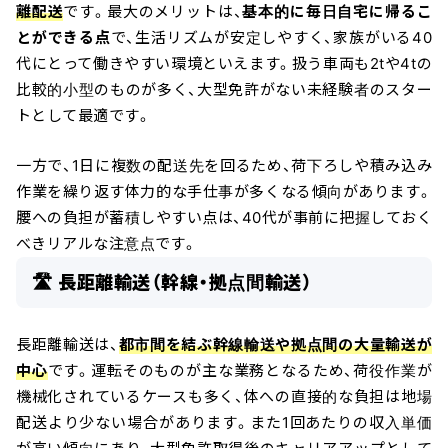
離配送
です。最大のメリットは、
基本的に毎日自宅に帰るこ
とができる点
で、生活リズムが安定しやすく、家族がいる40
代にとって働きやすい環境といえます。扱う車両も2tや4tの
比較的小型のものが多く、大型免許がない未経験者のスター
トとして最適です。
一方で、1日に複数の配送先を回るため、荷下ろしや積み込み
作業を繰り返す体力的な手仕事が多くなる傾向があります。
腰への負担が蓄積しやすい点は、40代が事前に把握しておく
べきリアルな注意点です。
🛣️ 長距離輸送（幹線・拠点間輸送）
長距離輸送は、
都市間を結ぶ幹線輸送や拠点間の大量輸送が
中心
です。運転そのものが主な業務となるため、荷役作業が
機械化されているケースも多く、体への直接的な負担は地場
配送より少ない場合があります。また1回あたりの収入単価