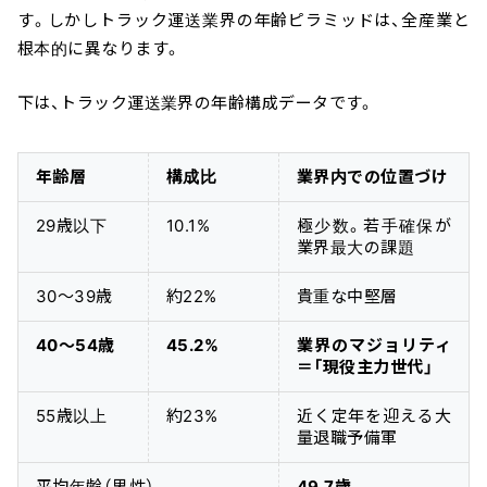
す。しかしトラック運送業界の年齢ピラミッドは、全産業と
根本的に異なります。
下は、トラック運送業界の年齢構成データです。
年齢層
構成比
業界内での位置づけ
29歳以下
10.1%
極少数。若手確保が
業界最大の課題
30〜39歳
約22%
貴重な中堅層
40〜54歳
45.2%
業界のマジョリティ
＝「現役主力世代」
55歳以上
約23%
近く定年を迎える大
量退職予備軍
平均年齢（男性）
49.7歳