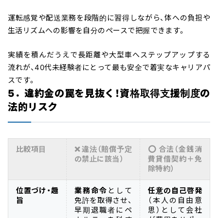
運転感覚や配送業務を段階的に習得しながら、体への負担や
生活リズムへの影響を自分のペースで把握できます。
実績を積んだうえで長距離や大型車へステップアップする
流れが、40代未経験者にとって最も安全で着実なキャリアパ
スです。
5．違約金の罠を見抜く！資格取得支援制度の
法的リスク
比較項目
❌ 違法（賠償予定
⭕ 合法（金銭消
の禁止に該当）
費貸借契約＋免
除特約）
位置づけ・趣
業務命令
として
任意の自己啓発
旨
免許を取得させ、
（本人の自由意
早期退職者にペ
思）として会社