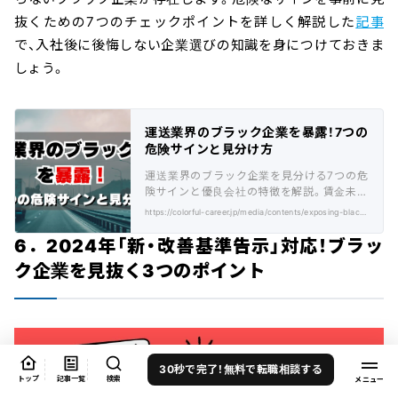
抜くための7つのチェックポイントを詳しく解説した
記事
で、入社後に後悔しない企業選びの知識を身につけておきま
しょう。
運送業界のブラック企業を暴露！7つの
危険サインと見分け方
運送業界のブラック企業を見分ける7つの危
険サインと優良会社の特徴を解説。賃金未払
いや長時間労働の実態など詳しく紹介しま
https://colorful-career.jp/media/contents/exposing-black-companies-transportation-industry/
す。
6．2024年「新・改善基準告示」対応！ブラッ
ク企業を見抜く3つのポイント
30秒で完了！無料で転職相談する
トップ
記事一覧
検索