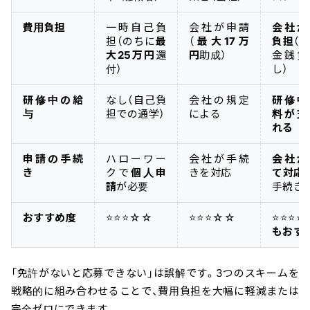
費用負担
一時自己負
会社が申請
会社が
担（のちに
最
（
最大17万
負担
（
大25万円
還
円
助成）
金銭負
付）
し）
研修中の給
なし（自己負
会社の規定
研修中
与
担での通学）
による
料が支
れる
申請の手続
ハローワー
会社が手続
会社が
き
クで
個人申
きを対応
て対応
請
が必要
手続き
おすすめ度
⭐⭐⭐☆☆
⭐⭐⭐☆☆
⭐⭐⭐⭐
もおす
「免許がないと応募できない」は誤解です。3つのスキームを
戦略的に組み合わせることで、費用負担を大幅に軽減または
完全ゼロにできます。