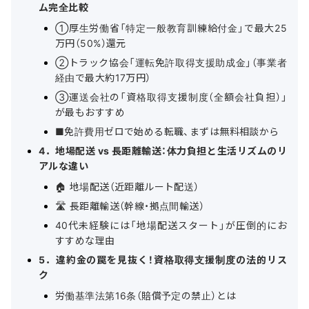
ム完全比較
①厚生労働省「特定一般教育訓練給付金」で最大25
万円（50%）還元
②トラック協会「運転免許取得支援助成金」（事業者
経由で最大約17万円）
③運送会社の「資格取得支援制度（全額会社負担）」
が最もおすすめ
■免許費用ゼロで始める転職、まずは無料相談から
4．地場配送 vs 長距離輸送：体力負担と生活リズムのリ
アルな違い
🏠 地場配送（近距離ルート配送）
🛣️ 長距離輸送（幹線・拠点間輸送）
40代未経験には「地場配送スタート」が圧倒的にお
すすめな理由
5．違約金の罠を見抜く！資格取得支援制度の法的リス
ク
労働基準法第16条（賠償予定の禁止）とは