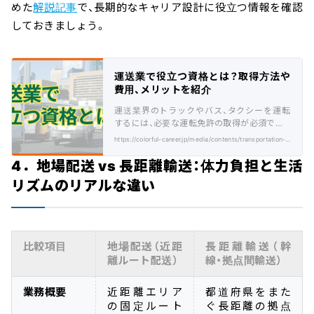
めた
解説記事
で、長期的なキャリア設計に役立つ情報を確認
しておきましょう。
運送業で役立つ資格とは？取得方法や
費用、メリットを紹介
運送業界のトラックやバス、タクシーを運転
するには、必要な運転免許の取得が必須です。
今回は役立つ資格や取得方法、費用について
https://colorful-career.jp/media/contents/transportation-industry-qualification/
ご紹介。
4．地場配送 vs 長距離輸送：体力負担と生活
リズムのリアルな違い
比較項目
地場配送（近距
長距離輸送（幹
離ルート配送）
線・拠点間輸送）
業務概要
近距離エリア
都道府県をまた
の固定ルート
ぐ長距離の拠点