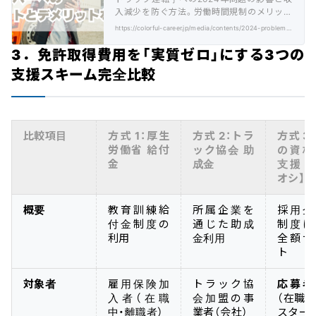
入減少を防ぐ方法。労働時間規制のメリット
と給与アップの具体策を解説。
https://colorful-career.jp/media/contents/2024-problem-driver/
3．免許取得費用を「実質ゼロ」にする3つの
支援スキーム完全比較
比較項目
方式 1：厚生
方式 2：トラ
方式 3
労働省 給付
ック協会 助
の資格
金
成金
支援 
オシ】
概要
教育訓練給
所属企業を
採用企
付金制度の
通じた助成
制度に
利用
金利用
全額サ
ト
対象者
雇用保険加
トラック協
応募者
入者（在職
会加盟の事
（在職
中・離職者）
業者（会社）
スター