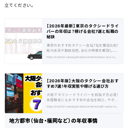
立てください。
【2026年最新】東京のタクシードライ
バーの年収は？稼げる会社7選と転職の
秘訣
東京のおすすめタクシー会社7社を徹底比較！
給与体系や勤務形態、各社の特徴を解説し、未
経験からの転職をサポート。
https://colorful-career.jp/media/contents/tokyo-taxi-company-recommendations/
【2026年版】大阪のタクシー会社おす
すめ7選！年収実態や稼げる選び方
大阪でタクシードライバーを目指す方必見！
未経験者にもおすすめの会社を紹介。サポー
トや給与制度など選び方のポイントを解説。
https://colorful-career.jp/media/contents/top9-osaka-taxi/
地方都市（仙台・福岡など）の年収事情