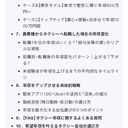
ケースB【標準モデル】東京で堅実に稼ぐ年収600万
円〜
ケースC【トップティア】都心×夜勤×高歩合で年収10
00万円超
7．異業種からタクシーへ転職した場合の年収変化
転職1年目の年収はいくら？「給与保障の壁」のリア
ルな実態
前職別・転職後の年収変化パターン｜上がる？下が
る？
未経験者が年収を上げるまでの平均的なタイムライ
ン
8．年収をアップさせる具体的戦略
配車アプリ（GO・Uber）の活用と「迎車」の威力
勤務形態（隔日勤務・夜日勤）の選び方
年収を最大化する会社選びの3つのポイント
9．【FAQ】タクシー年収に関するよくある質問
10．希望年収を叶えるタクシー会社の選び方