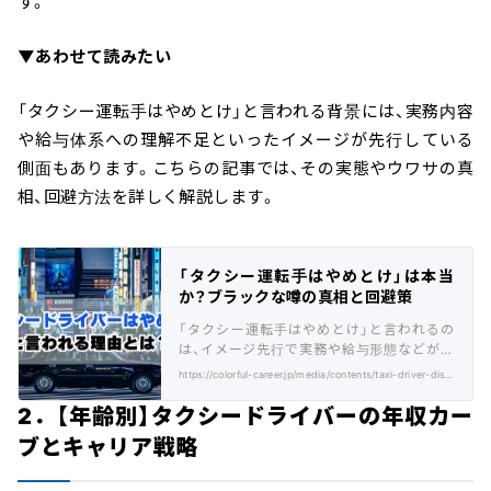
す。
▼あわせて読みたい
「タクシー運転手はやめとけ」と言われる背景には、実務内容
や給与体系への理解不足といったイメージが先行している
側面もあります。こちらの記事では、その実態やウワサの真
相、回避方法を詳しく解説します。
「タクシー運転手はやめとけ」は本当
か？ブラックな噂の真相と回避策
「タクシー運転手はやめとけ」と言われるの
は、イメージ先行で実務や給与形態などが知
られていないことです。本記事では詳細を解
https://colorful-career.jp/media/contents/taxi-driver-disadvantages/
説します。
2．【年齢別】タクシードライバーの年収カー
ブとキャリア戦略