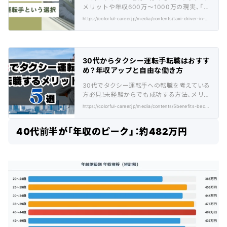
メリットや年収600万〜1000万の現実、「や
めとけ」の真相を徹底解説します！
https://colorful-career.jp/media/contents/taxi-driver-in-his-20s-2/
30代からタクシー運転手転職はおすす
め？年収アップと自由な働き方
30代でタクシー運転手への転職を考えている
方必見！未経験からでも成功する方法、メリッ
ト・デメリット、年収アップの秘訣を徹底解
https://colorful-career.jp/media/contents/5benefits-become-taxi-driver-30s/
説。
40代前半が「年収のピーク」：約482万円