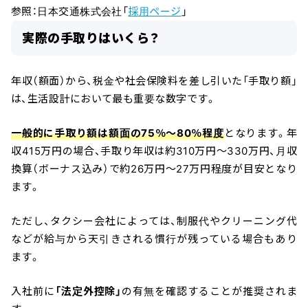
参照：日本交通株式会社「
採用ページ
」
実際の手取りはいくら？
年収（額面）から、税金や社会保険料を差し引いた「手取り額」
は、生活設計において最も重要な数字です。
一般的に手取り額は額面の75％〜80％程度
となります。年
収415万円の場合、手取り年収は約310万円〜330万円、月収
換算（ボーナス込み）で約26万円〜27万円程度が目安となり
ます。
ただし、タクシー会社によっては、制服代やクリーニング代
などが給与から天引きされる慣行が残っている場合もあり
ます。
入社前に
「法定外控除」
の有無を確認することが推奨されま