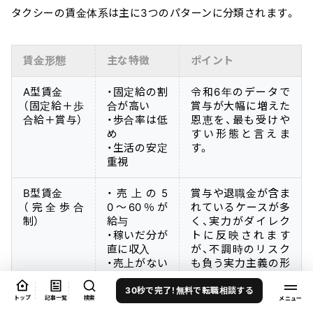
タクシーの賃金体系は主に3つのパターンに分類されます。
賃金形態
主な特徴
ポイント
A型賃金
・固定給の割
令和6年のデータで
（固定給＋歩
合が高い
賞与が大幅に増えた
合給＋賞与）
・歩合率は低
恩恵を、最も受けや
め
すい形態と言えま
・生活の安定
す。
重視
B型賃金
・売上の5
賞与や退職金が含ま
（完全歩合
0〜60％が
れているケースが多
制）
給与
く、実力がダイレク
・稼いだ分が
トに反映されます
直に収入
が、不調時のリスク
・売上がない
も負う実力主義の形
月のリスク
態です。
有
30秒で完了！無料で転職相談する
トップ
記事一覧
検索