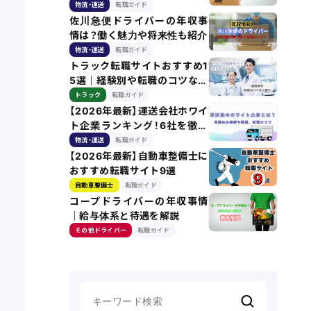
説
物流・運送
転職ガイド
佐川急便ドライバーの年収事
情は？働く魅力や将来性も紹介
物流・運送
転職ガイド
トラック転職サイトおすすめ1
5選｜経験別や転職のコツなど
紹介
トラック
転職ガイド
【2026年最新】運送会社ホワイ
ト企業ランキング！6社を徹底
比較
物流・運送
転職ガイド
【2026年最新】自動車整備士に
おすすめ転職サイト9選
自動車整備士
転職ガイド
コープドライバーの年収事情
｜給与体系と待遇を解説
その他ドライバー
転職ガイド