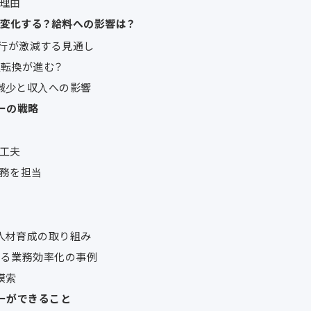
理由
変化する？給料への影響は？
離運行が激減する見通し
置転換が進む？
離減少と収入への影響
ーの戦略
工夫
務を担当
と人材育成の取り組み
による業務効率化の事例
模索
バーができること