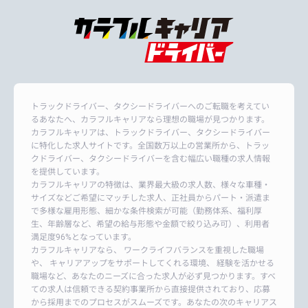
トラックドライバー、タクシードライバーへのご転職を考えてい
るあなたへ、カラフルキャリアなら理想の職場が見つかります。
カラフルキャリアは、トラックドライバー、タクシードライバー
に特化した求人サイトです。全国数万以上の営業所から、トラッ
クドライバー、タクシードライバーを含む幅広い職種の求人情報
を提供しています。
カラフルキャリアの特徴は、業界最大級の求人数、様々な車種・
サイズなどご希望にマッチした求人、正社員からパート・派遣ま
で多様な雇用形態、細かな条件検索が可能（勤務体系、福利厚
生、年齢層など、希望の給与形態や金額で絞り込み可）、利用者
満足度96%となっています。
カラフルキャリアなら、 ワークライフバランスを重視した職場
や、 キャリアアップをサポートしてくれる環境、 経験を活かせる
職場など、あなたのニーズに合った求人が必ず見つかります。すべ
ての求人は信頼できる契約事業所から直接提供されており、応募
から採用までのプロセスがスムーズです。あなたの次のキャリアス