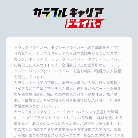
トラックドライバー、タクシードライバーへのご転職を考えてい
るあなたへ、カラフルキャリアなら理想の職場が見つかります。
カラフルキャリアは、トラックドライバー、タクシードライバー
に特化した求人サイトです。全国数万以上の営業所から、トラッ
クドライバー、タクシードライバーを含む幅広い職種の求人情報
を提供しています。
カラフルキャリアの特徴は、業界最大級の求人数、様々な車種・
サイズなどご希望にマッチした求人、正社員からパート・派遣ま
で多様な雇用形態、細かな条件検索が可能（勤務体系、福利厚
生、年齢層など、希望の給与形態や金額で絞り込み可）、利用者
満足度96%となっています。
カラフルキャリアなら、 ワークライフバランスを重視した職場
や、 キャリアアップをサポートしてくれる環境、 経験を活かせる
職場など、あなたのニーズに合った求人が必ず見つかります。すべ
ての求人は信頼できる契約事業所から直接提供されており、応募
から採用までのプロセスがスムーズです。あなたの次のキャリアス