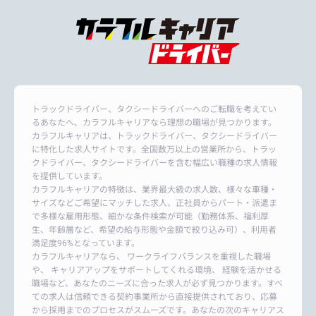
トラックドライバー、タクシードライバーへのご転職を考えてい
るあなたへ、カラフルキャリアなら理想の職場が見つかります。
カラフルキャリアは、トラックドライバー、タクシードライバー
に特化した求人サイトです。全国数万以上の営業所から、トラッ
クドライバー、タクシードライバーを含む幅広い職種の求人情報
を提供しています。
カラフルキャリアの特徴は、業界最大級の求人数、様々な車種・
サイズなどご希望にマッチした求人、正社員からパート・派遣ま
で多様な雇用形態、細かな条件検索が可能（勤務体系、福利厚
生、年齢層など、希望の給与形態や金額で絞り込み可）、利用者
満足度96%となっています。
カラフルキャリアなら、 ワークライフバランスを重視した職場
や、 キャリアアップをサポートしてくれる環境、 経験を活かせる
職場など、あなたのニーズに合った求人が必ず見つかります。すべ
ての求人は信頼できる契約事業所から直接提供されており、応募
から採用までのプロセスがスムーズです。あなたの次のキャリアス