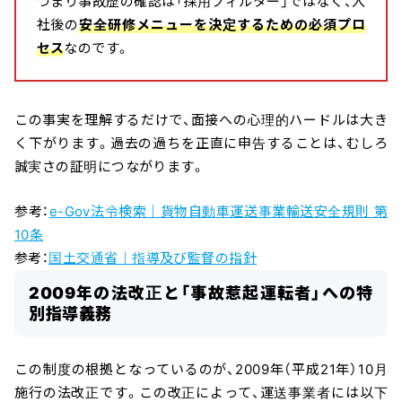
つまり事故歴の確認は「採用フィルター」ではなく、入
社後の
安全研修メニューを決定するための必須プロ
セス
なのです。
この事実を理解するだけで、面接への心理的ハードルは大き
く下がります。過去の過ちを正直に申告することは、むしろ
誠実さの証明につながります。
参考：
e-Gov法令検索｜貨物自動車運送事業輸送安全規則 第
10条
参考：
国土交通省｜指導及び監督の指針
2009年の法改正と「事故惹起運転者」への特
別指導義務
この制度の根拠となっているのが、2009年（平成21年）10月
施行の法改正です。この改正によって、運送事業者には以下