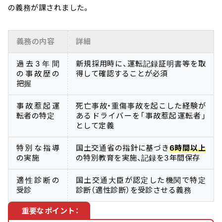
の義務が課されました。
義務の内容
詳細
過去3年間
新規採用時に、運転記録証明書等を取
の事故歴の
得して確認することが必須
把握
事故惹起運
死亡事故・重傷事故を起こした経験が
転者の特定
あるドライバーを「事故惹起運転者」
として定義
特別な指導
国土交通省の指針に基づき
6時間以上
の実施
の特別教育を実施、記録を3年間保存
適性診断の
国土交通大臣が認定した機関で特定
受診
診断（適性診断）を受診させる義務
重要なポイント：