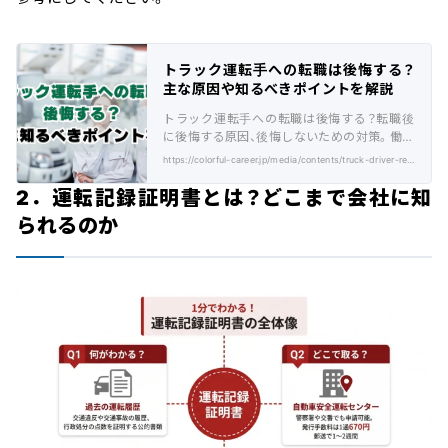
トラック運転手への転職は後悔する？
主な原因や知るべきポイントを解説
トラック運転手への転職は後悔する？転職後
に後悔する原因、後悔しないための対策。働く
メリット、向いている人の特徴を解説します。
https://colorful-career.jp/media/contents/truck-driver-regrets/
2．運転記録証明書とは？どこまで会社に知
られるのか