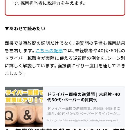
で、採用担当者に説得力を与えます。
▼あわせて読みたい
面接では事故歴の説明だけでなく、逆質問の準備も採用結果
を左右します。
こちらの記事
では、未経験者や40代・50代の
ドライバー転職者が実際に使える逆質問の例文を、シーン別
に詳しく解説しています。面接前にぜひ一度目を通しておき
ましょう。
ドライバー面接の逆質問｜未経験・40
代50代・ペーパーの質問例
ドライバー面接の逆質問集。未経験・経験者に
加え、40代・50代やペーパードライバーが採
用を勝ち取るための具体的質問例も徹底解
https://colorful-career.jp/media/contents/reverse-questions/
説。