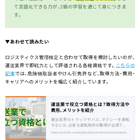
て言語化できる力が、2級の学習を通じて身につきま
す。
▼あわせて読みたい
ロジスティクス管理検定と合わせて取得を検討したいのが、
運送業界で即戦力として評価される各種資格です。
こちらの
記事
では、危険物取扱者やけん引免許など、取得方法・費用・
キャリアへのメリットを幅広く紹介しています。
運送業で役立つ資格とは？取得方法や
費用、メリットを紹介
運送業界のトラックやバス、タクシーを運転
するには、必要な運転免許の取得が必須です。
今回は役立つ資格や取得方法、費用について
https://colorful-career.jp/media/contents/transportation-industry-qualification/
ご紹介。