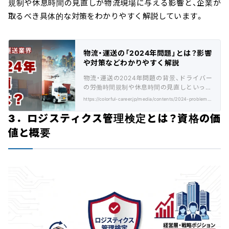
規制や休息時間の見直しが物流現場に与える影響と、企業が
取るべき具体的な対策をわかりやすく解説しています。
物流・運送の「2024年問題」とは？影響
や対策などわかりやすく解説
物流・運送の2024年問題の背景、ドライバー
の労働時間規制や休息時間の見直しといった
内容を解説。運送業の課題、現場の声、対策等
https://colorful-career.jp/media/contents/2024-problem-explanation/
も紹介
3．ロジスティクス管理検定とは？資格の価
値と概要