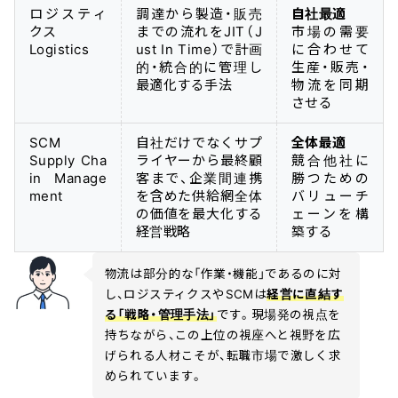
ロジスティ
調達から製造・販売
自社最適
クス
までの流れをJIT（J
市場の需要
Logistics
ust In Time）で計画
に合わせて
的・統合的に管理し
生産・販売・
最適化する手法
物流を同期
させる
SCM
自社だけでなくサプ
全体最適
Supply Cha
ライヤーから最終顧
競合他社に
in Manage
客まで、企業間連携
勝つための
ment
を含めた供給網全体
バリューチ
の価値を最大化する
ェーンを構
経営戦略
築する
物流は部分的な「作業・機能」であるのに対
し、ロジスティクスやSCMは
経営に直結す
る「戦略・管理手法」
です。現場発の視点を
持ちながら、この上位の視座へと視野を広
げられる人材こそが、転職市場で激しく求
められています。