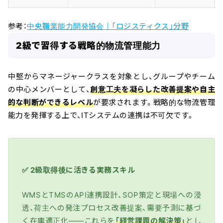
参考：
中央職業能力開発協会｜「ロジスティクス」分野
2級で習得する戦略的物流管理能力
中堅からマネージャークラスを対象とし、グループやチーム
の中心メンバーとして、
創意工夫を凝らした改善提案や自主
的な判断ができるレベル
が要求されます。戦略的な物流管理
能力を発揮する上で、ITシステムの連携は不可欠です。
✅ 2級取得後に活きる実務スキル
WMSとTMSのAPI連携設計、SOP策定と現場への浸
透、荷主への発注プロセス改善提案、需要予測に基づ
く在庫適正化——これらを
「経営課題の解決策」
とし