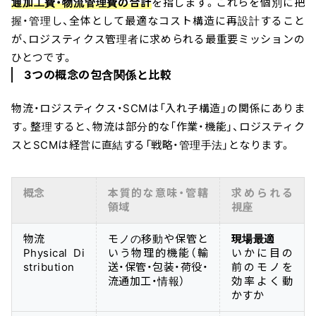
通加工費・物流管理費の合計
を指します。これらを個別に把
握・管理し、全体として最適なコスト構造に再設計すること
が、ロジスティクス管理者に求められる最重要ミッションの
ひとつです。
3つの概念の包含関係と比較
物流・ロジスティクス・SCMは「入れ子構造」の関係にありま
す。整理すると、物流は部分的な「作業・機能」、ロジスティク
スとSCMは経営に直結する「戦略・管理手法」となります。
概念
本質的な意味・管轄
求められる
領域
視座
物流
モノの移動や保管と
現場最適
Physical Di
いう物理的機能（輸
いかに目の
stribution
送・保管・包装・荷役・
前のモノを
流通加工・情報）
効率よく動
かすか