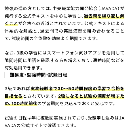
勉強の進め方としては、中央職業能力開発協会（JAVADA）が
発行する公式テキストを中心に学習し、
過去問を繰り返し解
くこと
が合格への近道とされています。公式テキストによる
体系的な解説と、過去問での実践演習を組み合わせること
で、試験範囲の全体像を効率よく把握できます。
なお、3級の学習にはスマートフォン向けアプリを活用して
隙間時間に用語を確認する方も増えており、通勤時間などを
有効活用できます。
難易度・勉強時間・試験日程
3級であれば
実務経験者で30〜50時間程度の学習で合格を
目指せる
とされています。
2級になると試験の深度が増すた
め、100時間前後
の学習期間を見込んでおくと安心です。
試験の日程は年に複数回実施されており、受験申し込みはJA
VADAの公式サイトで確認できます。