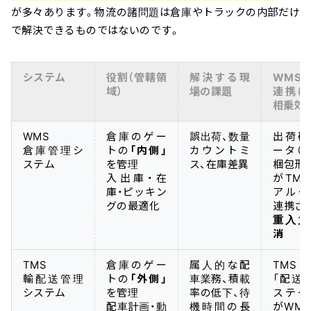
が多々あります。物流の諸問題は倉庫やトラックの内部だけ
で解決できるものではないのです。
システム
役割（管轄領
解決する現
WMS×
域）
場の課題
連携に
相乗効
WMS
倉庫のゲー
誤出荷、数量
出荷確
倉庫管理シ
トの
「内側」
カウントミ
ータ（
ステム
を管理
ス、在庫差異
梱包形
入出庫・在
がTM
庫・ピッキン
アルタ
グの最適化
連携さ
重入力
消
TMS
倉庫のゲー
属人的な配
TMS
輸配送管理
トの
「外側」
車業務、積載
「配送
システム
を管理
率の低下、待
ステー
配車計画・動
機時間の長
がWM