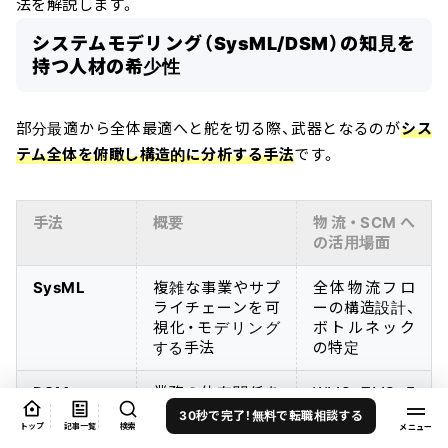
法を解説します。
システムモデリング（SysML/DSM）の知見を
持つ人材の希少性
部分最適から全体最適へと舵を切る際、武器となるのが
シス
テム全体を俯瞰し構造的に分析する手法
です。
手法
概要
物流・SCMへ
の活用場面
SysML
複雑な事業やサプ
全体物流フロ
ライチェーンを可
ーの構造設計、
視化・モデリング
ボトルネック
する手法
の特定
DSM
業務の依存関係を
WMS・TMS・E
設計構造マ
マトリックス図で
RPなどシステ
30秒で完了！無料で転職相談する
トップ
記事一覧
検索
トリックス
整理し、局所最適
ム間の依存関