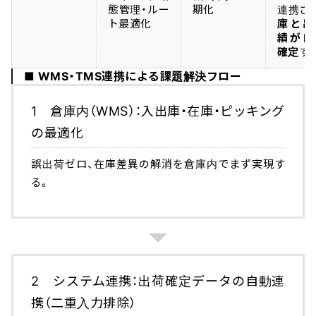
態管理・ルー
期化
連携さ
ト最適化
庫と出
績が自
確定
す
■ WMS・TMS連携による課題解決フロー
1 倉庫内（WMS）：入出庫・在庫・ピッキング
の最適化
誤出荷ゼロ、在庫差異の解消を倉庫内でまず実現す
る。
2 システム連携：出荷確定データの自動連
携（二重入力排除）