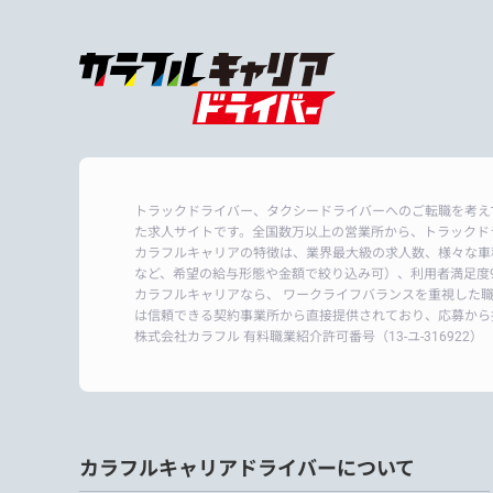
トラックドライバー、タクシードライバーへのご転職を考え
た求人サイトです。全国数万以上の営業所から、トラックド
カラフルキャリアの特徴は、業界最大級の求人数、様々な車
など、希望の給与形態や金額で絞り込み可）、利用者満足度9
カラフルキャリアなら、 ワークライフバランスを重視した
は信頼できる契約事業所から直接提供されており、応募から
株式会社カラフル 有料職業紹介許可番号
（13-ユ-316922）
カラフルキャリアドライバーについて