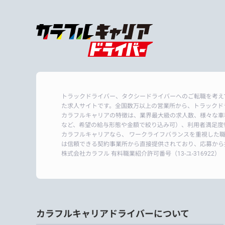
トラックドライバー、タクシードライバーへのご転職を考え
た求人サイトです。全国数万以上の営業所から、トラックド
カラフルキャリアの特徴は、業界最大級の求人数、様々な車
など、希望の給与形態や金額で絞り込み可）、利用者満足度9
カラフルキャリアなら、 ワークライフバランスを重視した
は信頼できる契約事業所から直接提供されており、応募から
株式会社カラフル 有料職業紹介許可番号
（13-ユ-316922）
カラフルキャリアドライバーについて